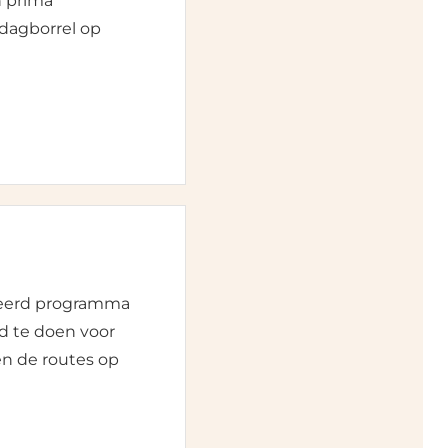
n prima
ddagborrel op
nceerd programma
ed te doen voor
n de routes op