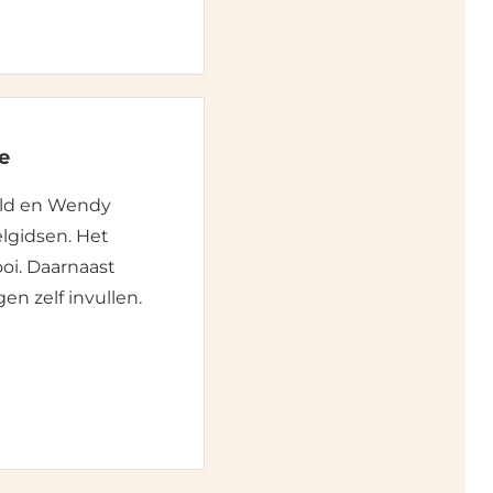
e
ald en Wendy
lgidsen. Het
oi. Daarnaast
en zelf invullen.