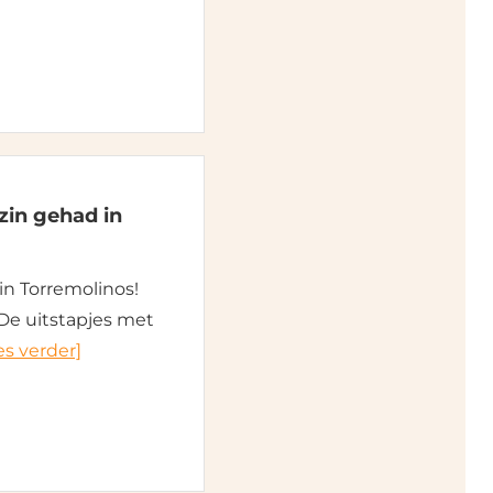
zin gehad in
in Torremolinos!
De uitstapjes met
es verder]