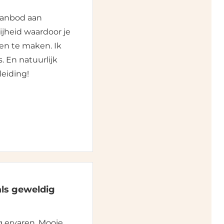
aanbod aan
ijheid waardoor je
nen te maken. Ik
. En natuurlijk
eiding!
als geweldig
g ervaren. Mooie