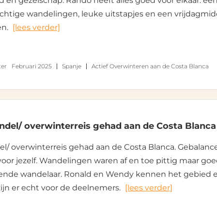
eid en gezelschap. Rando heeft alles goed voor elkaar: ee
chtige wandelingen, leuke uitstapjes en een vrijdagmi
en.
[lees verder]
er
Februari 2025
Spanje
Actief Overwinteren aan de Costa Blanca
del/ overwinterreis gehad aan de Costa Blanca
l/ overwinterreis gehad aan de Costa Blanca. Gebala
oor jezelf. Wandelingen waren af en toe pittig maar go
ende wandelaar. Ronald en Wendy kennen het gebied e
ijn er echt voor de deelnemers.
[lees verder]