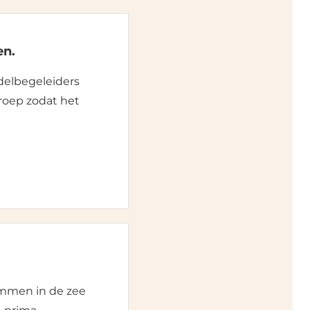
en.
ndelbegeleiders
roep zodat het
wemmen in de zee