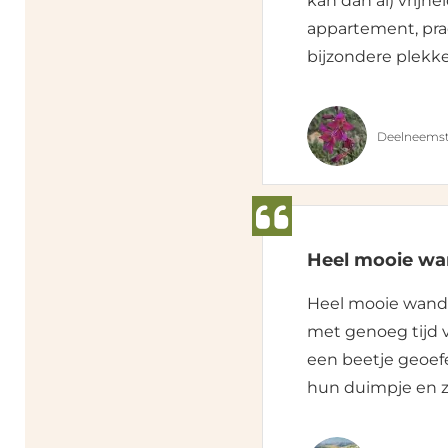
kan dan al) vrijh
appartement, pra
bijzondere plekk
Deelneemst
Heel mooie wan
Heel mooie wande
met genoeg tijd v
een beetje geoef
hun duimpje en z