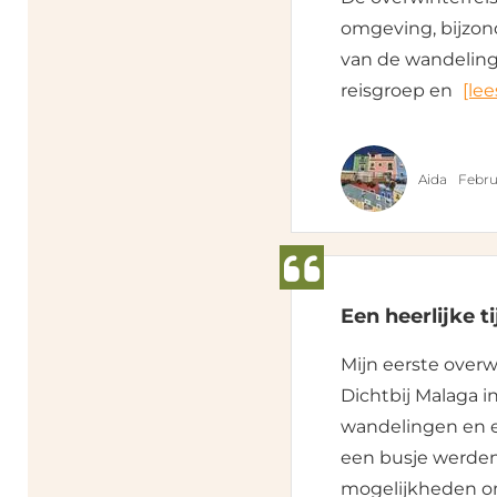
omgeving, bijzon
van de wandeling
reisgroep en
[lee
Aida
Febru
Een heerlijke t
Mijn eerste overw
Dichtbij Malaga i
wandelingen en e
een busje werden
mogelijkheden om