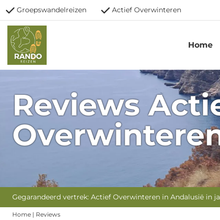
Groepswandelreizen
Actief Overwinteren
Home
Reviews Acti
Overwintere
Gegarandeerd vertrek: Actief Overwinteren in Andalusië in j
Home
|
Reviews