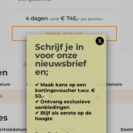
4 dagen
€ 745,-
vanaf
per persoon
Bekijk deze reis
X
Schrijf je in
voor onze
nieuwsbrief
Bekijk al onze groepswandelreizen
en;
en
datum
Duur
Status
Deelnemers
✔ Maak kans op een
kortingsvoucher
t.w.v. €
50,-
26
1 dag
Beschikbaar
✔ Ontvang exclusieve
aanbiedingen
✔ Blijf als eerste op de
es
hoogte
ertrekdatum
Duur
Status
Deel