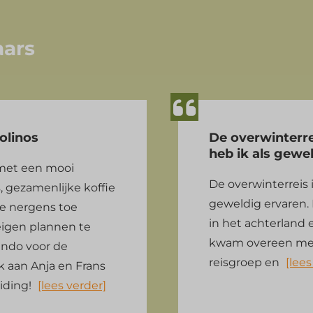
aars
olinos
De overwinterre
heb ik als gewe
 met een mooi
De overwinterreis 
, gezamenlijke koffie
geweldig ervaren.
 je nergens toe
in het achterland 
eigen plannen te
kwam overeen met 
ando voor de
reisgroep en
[lees
nk aan Anja en Frans
iding!
[lees verder]