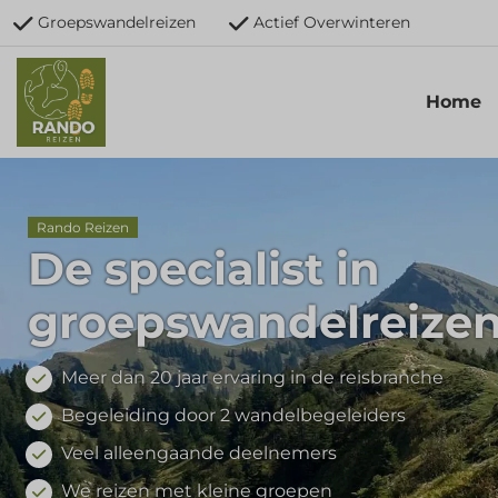
Groepswandelreizen
Actief Overwinteren
Home
Rando Reizen
De specialist in
groepswandelreizen
Meer dan 20 jaar ervaring in de reisbranche
Begeleiding door 2 wandelbegeleiders
Veel alleengaande deelnemers
We reizen met kleine groepen