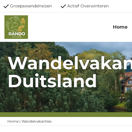
Groepswandelreizen
Actief Overwinteren
Home
Wandelvakan
Duitsland
Home
|
Wandelvakanties