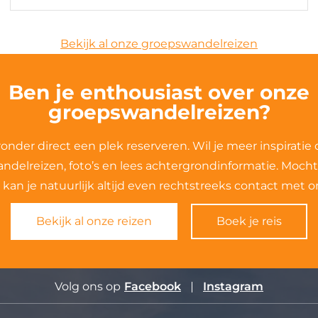
Bekijk al onze groepswandelreizen
Ben je enthousiast over onze
groepswandelreizen?
ronder direct een plek reserveren. Wil je meer inspiratie
andelreizen, foto’s en lees achtergrondinformatie. Mocht
kan je natuurlijk altijd even rechtstreeks contact met
Bekijk al onze reizen
Boek je reis
Volg ons op
Facebook
Instagram