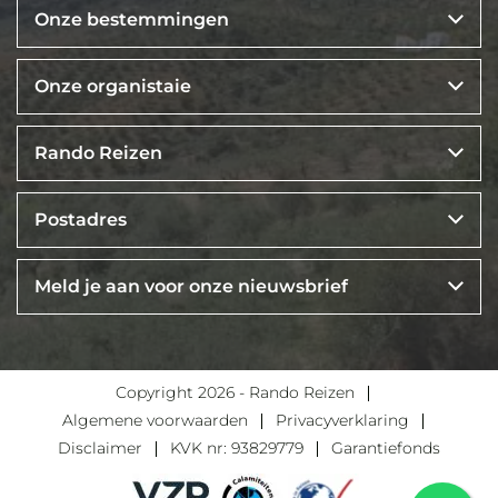
Onze bestemmingen
Onze organistaie
Rando Reizen
Postadres
Meld je aan voor onze nieuwsbrief
Copyright 2026 - Rando Reizen
Algemene voorwaarden
Privacyverklaring
Disclaimer
KVK nr: 93829779
Garantiefonds