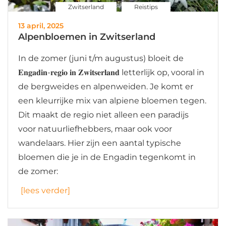
Zwitserland
Reistips
13 april, 2025
Alpenbloemen in Zwitserland
In de zomer (juni t/m augustus) bloeit de
𝐄𝐧𝐠𝐚𝐝𝐢𝐧-𝐫𝐞𝐠𝐢𝐨 𝐢𝐧 𝐙𝐰𝐢𝐭𝐬𝐞𝐫𝐥𝐚𝐧𝐝 letterlijk op, vooral in
de bergweides en alpenweiden. Je komt er
een kleurrijke mix van alpiene bloemen tegen.
Dit maakt de regio niet alleen een paradijs
voor natuurliefhebbers, maar ook voor
wandelaars. Hier zijn een aantal typische
bloemen die je in de Engadin tegenkomt in
de zomer:
[lees verder]