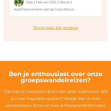
José
Februari 2025
Spanje
Actief Overwinteren aan de Costa Blanca
Terug naar alle reviews
Ben je enthousiast over onze
groepswandelreizen?
Dan kan je hieronder direct een plek reserveren. Wil
je meer inspiratie opdoen? Bekijk dan al onze
wandelreizen, foto’s en lees achtergrondinformatie.