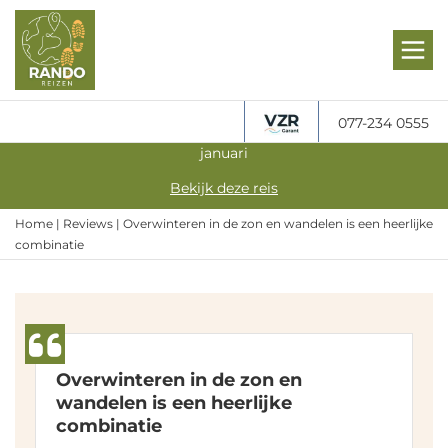
077-234 0555
Gegarandeerd vertrek: Actief Overwinteren in Andalusië in
januari
Bekijk deze reis
Home
|
Reviews
|
Overwinteren in de zon en wandelen is een heerlijke
combinatie
Overwinteren in de zon en
wandelen is een heerlijke
combinatie