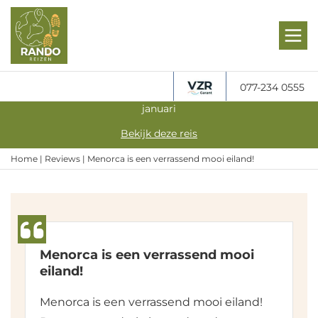
077-234 0555
Gegarandeerd vertrek: Actief Overwinteren in Andalusië in
januari
Bekijk deze reis
Home
|
Reviews
|
Menorca is een verrassend mooi eiland!
Menorca is een verrassend mooi
eiland!
Menorca is een verrassend mooi eiland!