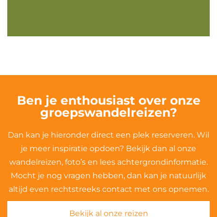
Ben je enthousiast over onze
groepswandelreizen?
Dan kan je hieronder direct een plek reserveren. Wil
je meer inspiratie opdoen? Bekijk dan al onze
wandelreizen, foto’s en lees achtergrondinformatie.
Mocht je nog vragen hebben, dan kan je natuurlijk
altijd even rechtstreeks contact met ons opnemen.
Bekijk al onze reizen