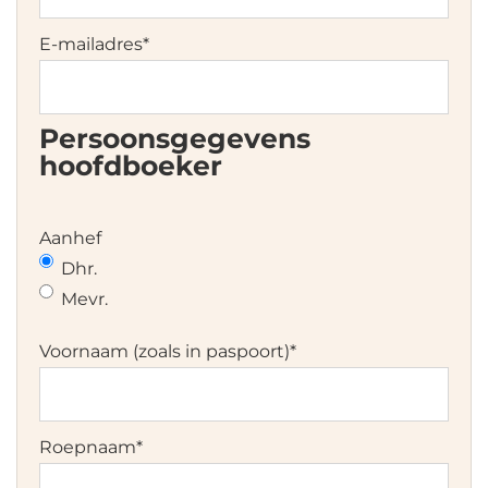
DD
dash
E-mailadres
*
MM
dash
JJJJ
Persoonsgegevens
hoofdboeker
Aanhef
Dhr.
Mevr.
Voornaam (zoals in paspoort)
*
Roepnaam
*