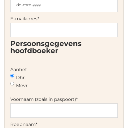
DD
dash
E-mailadres
*
MM
dash
JJJJ
Persoonsgegevens
hoofdboeker
Aanhef
Dhr.
Mevr.
Voornaam (zoals in paspoort)
*
Roepnaam
*