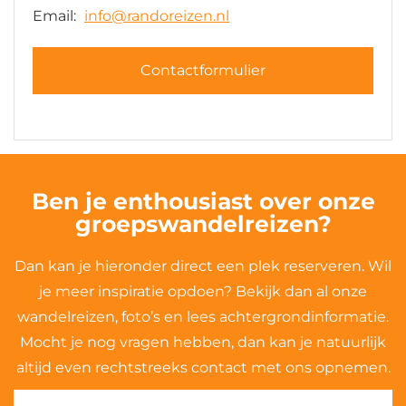
Email:
info@randoreizen.nl
Contactformulier
Ben je enthousiast over onze
groepswandelreizen?
Dan kan je hieronder direct een plek reserveren. Wil
je meer inspiratie opdoen? Bekijk dan al onze
wandelreizen, foto’s en lees achtergrondinformatie.
Mocht je nog vragen hebben, dan kan je natuurlijk
altijd even rechtstreeks contact met ons opnemen.