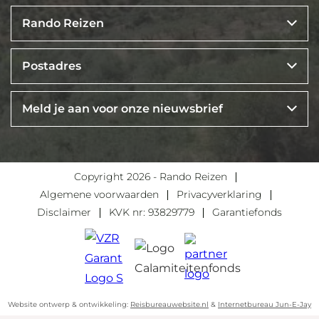
Rando Reizen
Postadres
Meld je aan voor onze nieuwsbrief
Copyright 2026 - Rando Reizen
Algemene voorwaarden
Privacyverklaring
Disclaimer
KVK nr: 93829779
Garantiefonds
Website ontwerp & ontwikkeling:
Reisbureauwebsite.nl
&
Internetbureau Jun-E-Jay