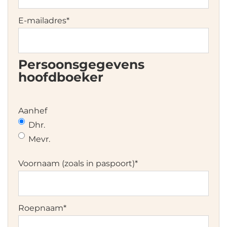
DD
dash
E-mailadres
*
MM
dash
JJJJ
Persoonsgegevens
hoofdboeker
Aanhef
Dhr.
Mevr.
Voornaam (zoals in paspoort)
*
Roepnaam
*