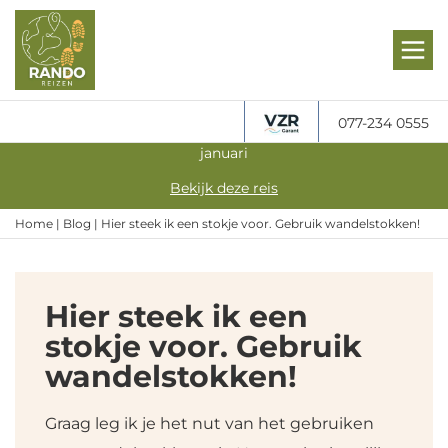
077-234 0555
Gegarandeerd vertrek: Actief Overwinteren in Andalusië in
januari
Bekijk deze reis
Home
|
Blog
|
Hier steek ik een stokje voor. Gebruik wandelstokken!
Hier steek ik een
stokje voor. Gebruik
wandelstokken!
Graag leg ik je het nut van het gebruiken