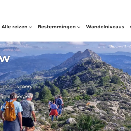
Alle reizen
Bestemmingen
Wandelniveaus
uw
 met ons mee.
eien en bergen
p.p.