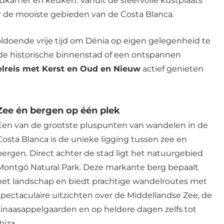
kamer en keuken. Vanuit de sfeervolle kustplaats
 de mooiste gebieden van de Costa Blanca.
doende vrije tijd om Dénia op eigen gelegenheid te
 de historische binnenstad of een ontspannen
lreis met Kerst en Oud en Nieuw
actief genieten
Zee én bergen op één plek
Een van de grootste pluspunten van wandelen in de
Costa Blanca is de unieke ligging tussen zee en
bergen. Direct achter de stad ligt het natuurgebied
Montgó Natural Park. Deze markante berg bepaalt
het landschap en biedt prachtige wandelroutes met
spectaculaire uitzichten over de Middellandse Zee, de
sinaasappelgaarden en op heldere dagen zelfs tot
biza.