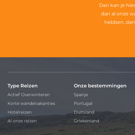
Dan kan je hie
dan al onze w
hebben, dan 
Type Reizen
Onze bestemmingen
Actief Overwinteren
Spanje
Korte wandelvakanties
Portugal
Hotelreizen
Duitsland
Al onze reizen
Griekenland