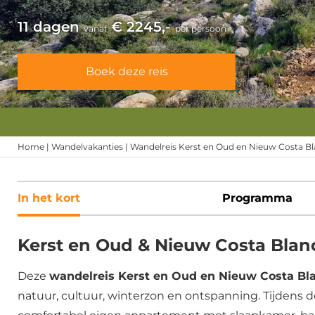
11 dagen
€ 2245,-
vanaf
per persoon
Boek deze reis
Home
|
Wandelvakanties
|
Wandelreis Kerst en Oud en Nieuw Costa B
In het kort
Programma
Kerst en Oud & Nieuw Costa Blan
Deze
wandelreis Kerst en Oud en Nieuw Costa Bl
natuur, cultuur, winterzon en ontspanning. Tijdens de