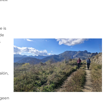
e is
 de
s
alón,
 geen