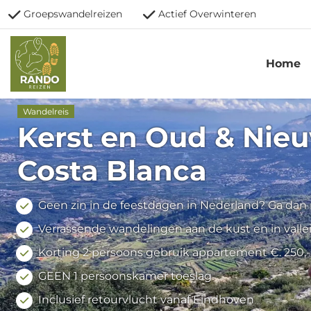
Groepswandelreizen
Actief Overwinteren
Home
Wandelreis
Kerst en Oud & Nie
Costa Blanca
Geen zin in de feestdagen in Nederland? Ga dan
Verrassende wandelingen aan de kust en in vall
Korting 2 persoons gebruik appartement €. 250,- 
GEEN 1 persoonskamer toeslag
Inclusief retourvlucht vanaf Eindhoven