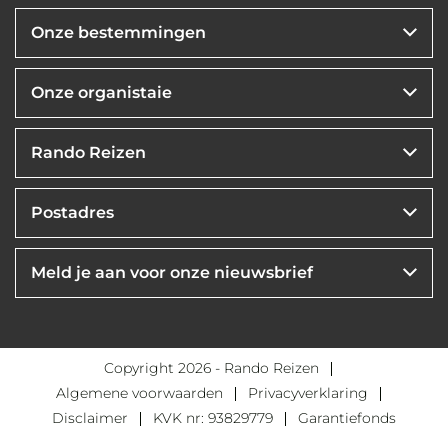
Copyright 2026 - Rando Reizen
Algemene voorwaarden
Privacyverklaring
Disclaimer
KVK nr: 93829779
Garantiefonds
Website ontwerp & ontwikkeling:
Reisbureauwebsite.nl
&
Internetbureau Jun-E-Jay