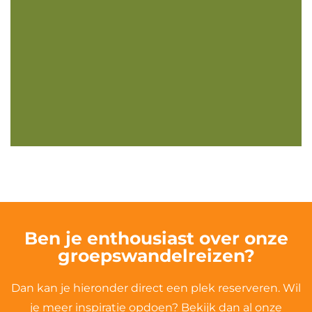
groepswandelreizen?
Dan kan je hieronder direct een plek reserveren. Wil
je meer inspiratie opdoen? Bekijk dan al onze
wandelreizen, foto’s en lees achtergrondinformatie.
Mocht je nog vragen hebben, dan kan je natuurlijk
altijd even rechtstreeks contact met ons opnemen.
Bekijk al onze reizen
Boek je reis
Volg ons op
Facebook
Instagram