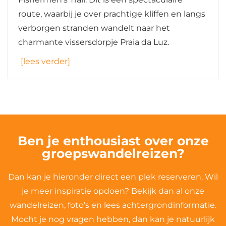
route, waarbij je over prachtige kliffen en langs
verborgen stranden wandelt naar het
charmante vissersdorpje Praia da Luz.
[lees verder]
Ben je enthousiast over onze
groepswandelreizen?
Dan kan je hieronder direct een plek reserveren. Wil
je meer inspiratie opdoen? Bekijk dan al onze
wandelreizen, foto’s en lees achtergrondinformatie.
Mocht je nog vragen hebben, dan kan je natuurlijk