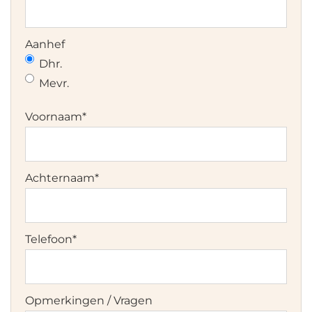
MM
dash
JJJJ
Aanhef
Dhr.
Mevr.
Voornaam
*
Achternaam
*
Telefoon
*
Opmerkingen / Vragen