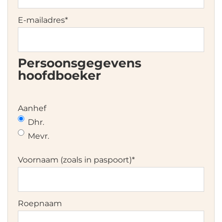
DD
dash
E-mailadres
*
MM
dash
JJJJ
Persoonsgegevens
hoofdboeker
Aanhef
Dhr.
Mevr.
Voornaam (zoals in paspoort)
*
Roepnaam